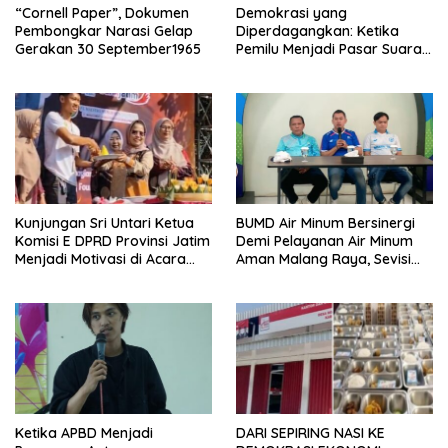
“Cornell Paper”, Dokumen
Demokrasi yang
Pembongkar Narasi Gelap
Diperdagangkan: Ketika
Gerakan 30 September1965
Pemilu Menjadi Pasar Suara
Lima Tahunan
Kunjungan Sri Untari Ketua
BUMD Air Minum Bersinergi
Komisi E DPRD Provinsi Jatim
Demi Pelayanan Air Minum
Menjadi Motivasi di Acara
Aman Malang Raya, Sevisi
HUT ke-46 SMAN 6 Kota
Berangkat Bersama
Malang
Ketika APBD Menjadi
DARI SEPIRING NASI KE