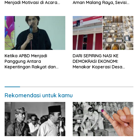
Menjadi Motivasi di Acara
Aman Malang Raya, Sevisi
HUT ke-46 SMAN 6 Kota
Berangkat Bersama
Malang
Ketika APBD Menjadi
DARI SEPIRING NASI KE
Panggung Antara
DEMOKRASI EKONOMI:
Kepentingan Rakyat dan
Menakar Koperasi Desa
Politik Pencitraan”
Merah Putih dan Makan
Bergizi Gratis sebagai
Proyek Ideologis Negara
Rekomendasi untuk kamu