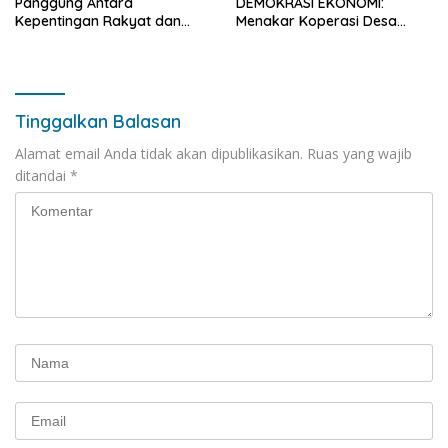
Panggung Antara
DEMOKRASI EKONOMI:
Kepentingan Rakyat dan
Menakar Koperasi Desa
Politik Pencitraan”
Merah Putih dan Makan
Bergizi Gratis sebagai
Proyek Ideologis Negara
Tinggalkan Balasan
Alamat email Anda tidak akan dipublikasikan.
Ruas yang wajib
ditandai
*