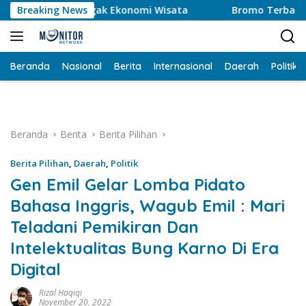
Langsung
onggak Ekonomi Wisata
Breaking News
Bromo Terbakar, Legislator Sor
ke
konten
Beranda
Nasional
Berita
Internasional
Daerah
Politik
Beranda
Berita
Berita Pilihan
Berita Pilihan
,
Daerah
,
Politik
Gen Emil Gelar Lomba Pidato
Bahasa Inggris, Wagub Emil : Mari
Teladani Pemikiran Dan
Intelektualitas Bung Karno Di Era
Digital
Rizal Haqiqi
November 20, 2022