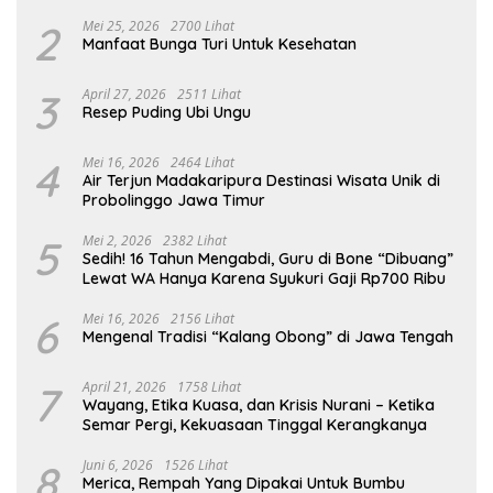
2
Mei 25, 2026
2700 Lihat
Manfaat Bunga Turi Untuk Kesehatan
3
April 27, 2026
2511 Lihat
Resep Puding Ubi Ungu
4
Mei 16, 2026
2464 Lihat
Air Terjun Madakaripura Destinasi Wisata Unik di
Probolinggo Jawa Timur
5
Mei 2, 2026
2382 Lihat
Sedih! 16 Tahun Mengabdi, Guru di Bone “Dibuang”
Lewat WA Hanya Karena Syukuri Gaji Rp700 Ribu
6
Mei 16, 2026
2156 Lihat
Mengenal Tradisi “Kalang Obong” di Jawa Tengah
7
April 21, 2026
1758 Lihat
Wayang, Etika Kuasa, dan Krisis Nurani – Ketika
Semar Pergi, Kekuasaan Tinggal Kerangkanya
8
Juni 6, 2026
1526 Lihat
Merica, Rempah Yang Dipakai Untuk Bumbu