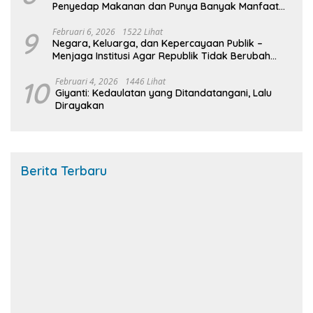
Penyedap Makanan dan Punya Banyak Manfaat
Untuk Kesehatan
9
Februari 6, 2026
1522 Lihat
Negara, Keluarga, dan Kepercayaan Publik –
Menjaga Institusi Agar Republik Tidak Berubah
Menjadi Urusan Rumah Tangga
10
Februari 4, 2026
1446 Lihat
Giyanti: Kedaulatan yang Ditandatangani, Lalu
Dirayakan
Berita Terbaru