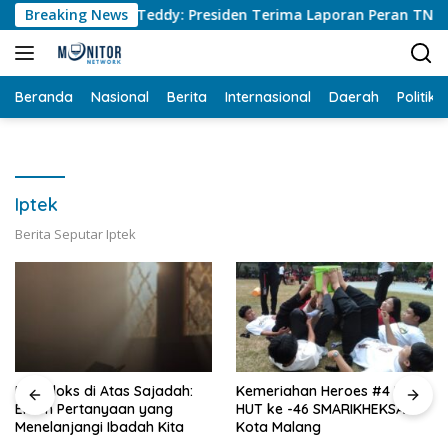
Langsung
eskab Teddy: Presiden Terima Laporan Peran TNI Untuk Perce
Breaking News
ke
konten
Beranda
Nasional
Berita
Internasional
Daerah
Politik
Iptek
Berita Seputar Iptek
Kemeriahan Heroes #4 Di
Semoga State Capture Baru
HUT ke -46 SMARIKHEKSA
Bukan Lagi Capture Lama
Kota Malang
Namun Berbaju Baru