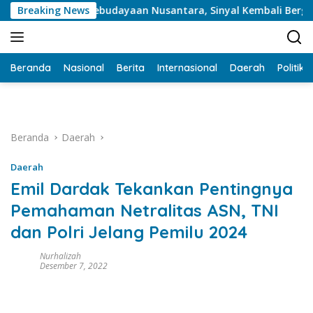
Langsung
gres Kebudayaan Nusantara, Sinyal Kembali Bergeraknya Indo
Breaking News
ke
konten
Beranda
Nasional
Berita
Internasional
Daerah
Politik
Beranda
Daerah
Daerah
Emil Dardak Tekankan Pentingnya
Pemahaman Netralitas ASN, TNI
dan Polri Jelang Pemilu 2024
Nurhalizah
Desember 7, 2022