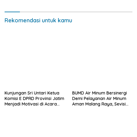
Jurnalisme Beretika di Era AI
Tanjung
Rekomendasi untuk kamu
Kunjungan Sri Untari Ketua
BUMD Air Minum Bersinergi
Komisi E DPRD Provinsi Jatim
Demi Pelayanan Air Minum
Menjadi Motivasi di Acara
Aman Malang Raya, Sevisi
HUT ke-46 SMAN 6 Kota
Berangkat Bersama
Malang