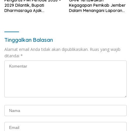
Pengurus PWI Periode 2026 –
GMNI Tertawakan
2029 Dilantik, Bupati
Kegagapan Pemkab Jember
Dharmasraya Ajak
Dalam Menangani Laporan
Wartawan Jadi Pelopor
Atas 5 Permasalahan Pasar
Jurnalisme Beretika di Era AI
Tanjung
Tinggalkan Balasan
Alamat email Anda tidak akan dipublikasikan.
Ruas yang wajib
ditandai
*