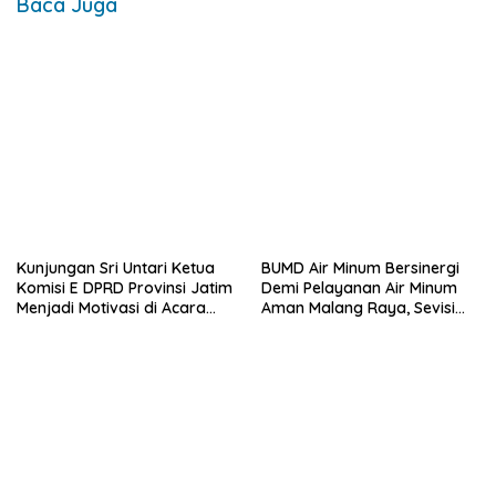
Baca Juga
Kunjungan Sri Untari Ketua
BUMD Air Minum Bersinergi
Komisi E DPRD Provinsi Jatim
Demi Pelayanan Air Minum
Menjadi Motivasi di Acara
Aman Malang Raya, Sevisi
HUT ke-46 SMAN 6 Kota
Berangkat Bersama
Malang