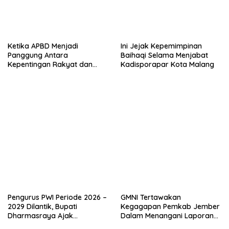
Ketika APBD Menjadi
Ini Jejak Kepemimpinan
Panggung Antara
Baihaqi Selama Menjabat
Kepentingan Rakyat dan
Kadisporapar Kota Malang
Politik Pencitraan”
Pengurus PWI Periode 2026 –
GMNI Tertawakan
2029 Dilantik, Bupati
Kegagapan Pemkab Jember
Dharmasraya Ajak
Dalam Menangani Laporan
Wartawan Jadi Pelopor
Atas 5 Permasalahan Pasar