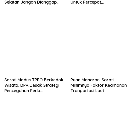
Selatan Jangan Dianggap
Untuk Percepat
Hal Biasa, Harus Diusut
Pembangunan
Tuntas
Soroti Modus TPPO Berkedok
Puan Maharani Soroti
Wisata, DPR Desak Strategi
Minimnya Faktor Keamanan
Pencegahan Perlu
Tranportasi Laut
Diperbaharui