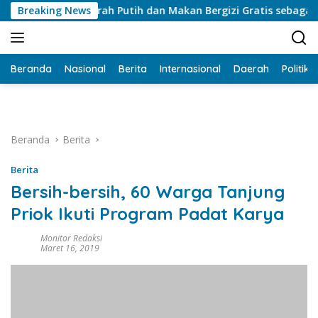
Langsung
erah Putih dan Makan Bergizi Gratis sebagai Proyek Ideologi
Breaking News
ke
konten
Beranda
Nasional
Berita
Internasional
Daerah
Politik
Beranda
Berita
Berita
Bersih-bersih, 60 Warga Tanjung
Priok Ikuti Program Padat Karya
Monitor Redaksi
Maret 16, 2019