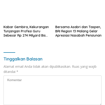
Kabar Gembira, Kekurangan
Bersama Asabri dan Taspen,
Tunjangan Profesi Guru
BRI Region 13 Malang Gelar
Sebesar Rp 274 Milyard Bisa
Apresiasi Nasabah Pensiunan
Dicairkan,Usai Dibahas
Dalam Rapat Banggar DPRD
Bersama Pemprov Jatim
Tinggalkan Balasan
Alamat email Anda tidak akan dipublikasikan.
Ruas yang wajib
ditandai
*