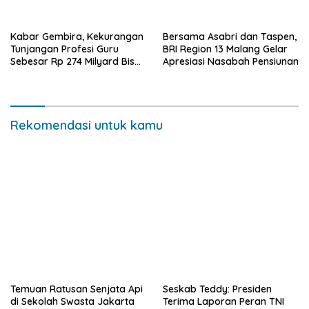
Kabar Gembira, Kekurangan
Bersama Asabri dan Taspen,
Tunjangan Profesi Guru
BRI Region 13 Malang Gelar
Sebesar Rp 274 Milyard Bisa
Apresiasi Nasabah Pensiunan
Dicairkan,Usai Dibahas
Dalam Rapat Banggar DPRD
Bersama Pemprov Jatim
Rekomendasi untuk kamu
Temuan Ratusan Senjata Api
Seskab Teddy: Presiden
di Sekolah Swasta Jakarta
Terima Laporan Peran TNI