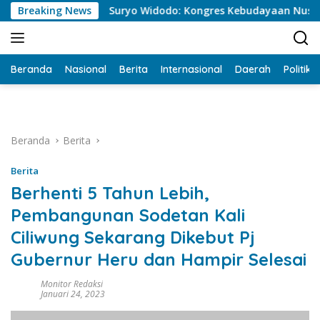
Langsung
Breaking News
Suryo Widodo: Kongres Kebudayaan Nusantara Jadi T
ke
konten
Beranda
Nasional
Berita
Internasional
Daerah
Politik
Beranda
Berita
Berita
Berhenti 5 Tahun Lebih,
Pembangunan Sodetan Kali
Ciliwung Sekarang Dikebut Pj
Gubernur Heru dan Hampir Selesai
Monitor Redaksi
Januari 24, 2023