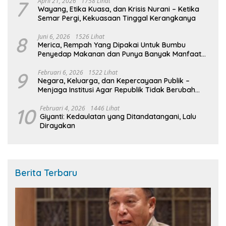
7
April 21, 2026
1758 Lihat
Wayang, Etika Kuasa, dan Krisis Nurani – Ketika
Semar Pergi, Kekuasaan Tinggal Kerangkanya
8
Juni 6, 2026
1526 Lihat
Merica, Rempah Yang Dipakai Untuk Bumbu
Penyedap Makanan dan Punya Banyak Manfaat
Untuk Kesehatan
9
Februari 6, 2026
1522 Lihat
Negara, Keluarga, dan Kepercayaan Publik –
Menjaga Institusi Agar Republik Tidak Berubah
Menjadi Urusan Rumah Tangga
10
Februari 4, 2026
1446 Lihat
Giyanti: Kedaulatan yang Ditandatangani, Lalu
Dirayakan
Berita Terbaru