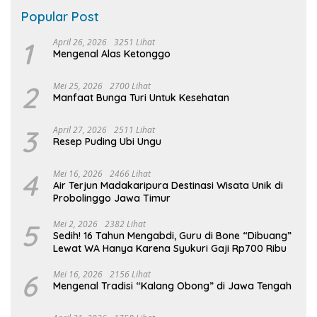
Popular Post
1
April 26, 2026
3251 Lihat
Mengenal Alas Ketonggo
2
Mei 25, 2026
2700 Lihat
Manfaat Bunga Turi Untuk Kesehatan
3
April 27, 2026
2511 Lihat
Resep Puding Ubi Ungu
4
Mei 16, 2026
2466 Lihat
Air Terjun Madakaripura Destinasi Wisata Unik di
Probolinggo Jawa Timur
5
Mei 2, 2026
2382 Lihat
Sedih! 16 Tahun Mengabdi, Guru di Bone “Dibuang”
Lewat WA Hanya Karena Syukuri Gaji Rp700 Ribu
6
Mei 16, 2026
2156 Lihat
Mengenal Tradisi “Kalang Obong” di Jawa Tengah