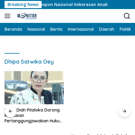
Langsung
onal Kekerasan Anak
Breaking News
ke
konten
Beranda
Nasional
Berita
Internasional
Daerah
Politik
Dhipa Satwika Oey
Rieke Diah Pitaloka Dorong
Kejelasan
Pertanggungjawaban Hukum
Bagi Student Pilot