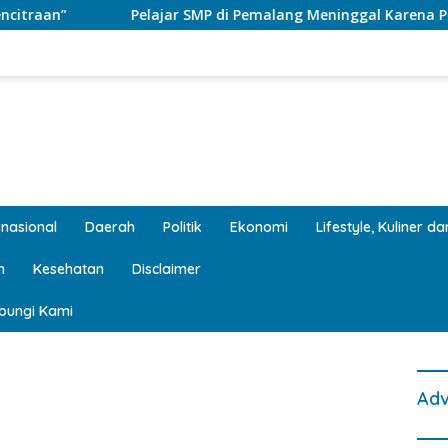
lajar SMP di Pemalang Meninggal Karena Perundungan, DPR Tun
rnasional
Daerah
Politik
Ekonomi
Lifestyle, Kuliner d
n
Kesehatan
Disclaimer
bungi Kami
Adv