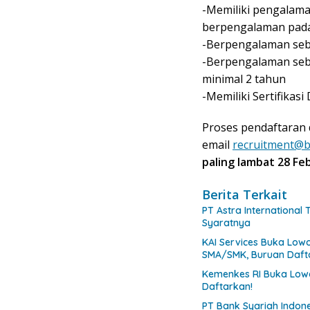
-Memiliki pengalama
berpengalaman pada
-Berpengalaman seba
-Berpengalaman seb
minimal 2 tahun
-Memiliki Sertifikasi
Proses pendaftaran 
email
recruitment@bt
paling lambat 28 Fe
Berita Terkait
PT Astra International
Syaratnya
KAI Services Buka Low
SMA/SMK, Buruan Daft
Kemenkes RI Buka Lowo
Daftarkan!
PT Bank Syariah Indon