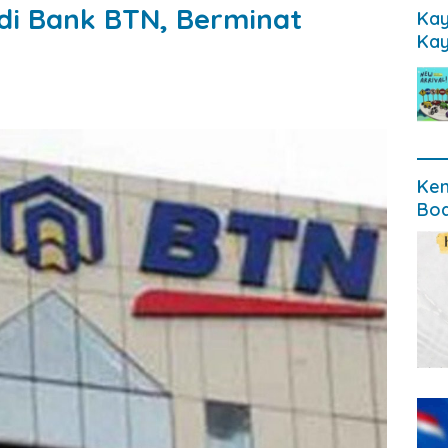
di Bank BTN, Berminat
Kay
Kay
Ken
Bod