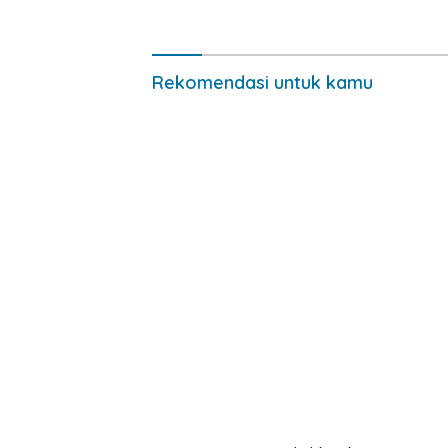
SMA/SMK, D3 dan S1
Masyarak
Rekomendasi untuk kamu