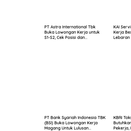
PT Astra International Tbk
KAI Serv
Buka Lowongan Kerja untuk
Kerja Be
S1-S2, Cek Posisi dan
Lebaran 
Syaratnya
SMA/SMK,
PT Bank Syariah Indonesia TBK
KBRI To
(BSI) Buka Lowongan Kerja
Butuhkan
Magang Untuk Lulusan
Pekerja,