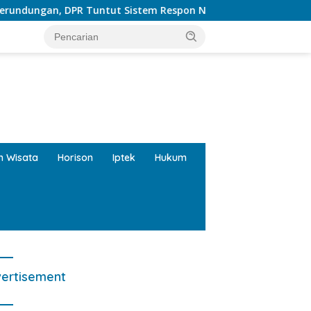
tut Sistem Respon Nasional Kekerasan Anak
tutup
an Wisata
Horison
Iptek
Hukum
ertisement