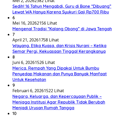
Mei 2, 2026
2382 Lihat
Sedih! 16 Tahun Mengabdi, Guru di Bone “Dibuang”
Lewat WA Hanya Karena Syukuri Gaji Rp700 Ribu
6
Mei 16, 2026
2156 Lihat
Mengenal Tradisi “Kalang Obong” di Jawa Tengah
7
April 21, 2026
1758 Lihat
Wayang, Etika Kuasa, dan Krisis Nurani – Ketika
Semar Pergi, Kekuasaan Tinggal Kerangkanya
8
Juni 6, 2026
1526 Lihat
Merica, Rempah Yang Dipakai Untuk Bumbu
Penyedap Makanan dan Punya Banyak Manfaat
Untuk Kesehatan
9
Februari 6, 2026
1522 Lihat
Negara, Keluarga, dan Kepercayaan Publik –
Menjaga Institusi Agar Republik Tidak Berubah
Menjadi Urusan Rumah Tangga
10