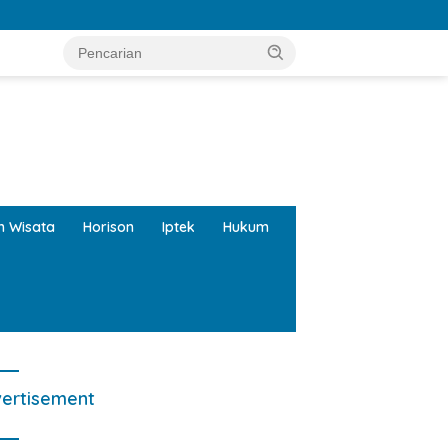
Seskab Teddy: Presiden Terim
tutup
an Wisata
Horison
Iptek
Hukum
ertisement