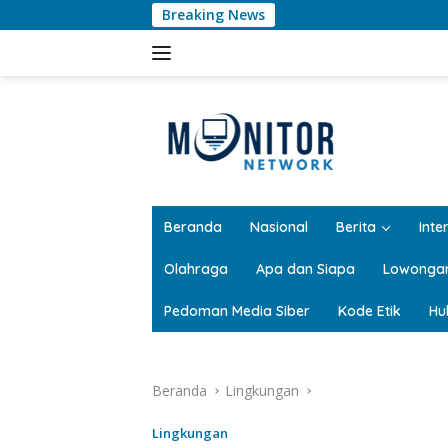
Langsung
Breaking News
ke
konten
tutup
Beranda
Nasional
Berita
Inte
Olahraga
Apa dan Siapa
Lowonga
Pedoman Media Siber
Kode Etik
Hu
Beranda
Lingkungan
Lingkungan