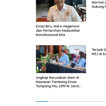
Normal d
Dukung M
Emas Biru, Hidro-Hegemoni
dan Pertaruhan Kedaulatan
Konstitusional Kita
Terjadi 
M5,1 di 
Ungkap Kerusakan Alam di
Kawasan Tambang Emas
Tumpang Pitu, DPR RI: Seret
Korporasi ke Ranah Pidana