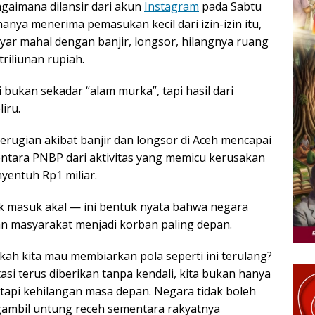
aimana dilansir dari akun
Instagram
pada Sabtu
anya menerima pemasukan kecil dari izin-izin itu,
yar mahal dengan banjir, longsor, hilangnya ruang
triliunan rupiah.
 bukan sekadar “alam murka”, tapi hasil dari
iru.
erugian akibat banjir dan longsor di Aceh mencapai
mentara PNBP dari aktivitas yang memicu kerusakan
yentuh Rp1 miliar.
ak masuk akal — ini bentuk nyata bahwa negara
an masyarakat menjadi korban paling depan.
kah kita mau membiarkan pola seperti ini terulang?
stasi terus diberikan tanpa kendali, kita bukan hanya
etapi kehilangan masa depan. Negara tidak boleh
ambil untung receh sementara rakyatnya