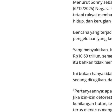
Menurut Sonny sebag
(6/12/2025) Negara h
tetapi rakyat memba
hidup, dan kerugian 
Bencana yang terjadi
pengelolaan yang kel
Yang menyakitkan, k
Rp10,69 triliun, se
itu bahkan tidak men
Ini bukan hanya tid
sedang dirugikan, d
“Pertanyaannya: apa
Jika izin-izin defore
kehilangan hutan, t
terus menerus meng