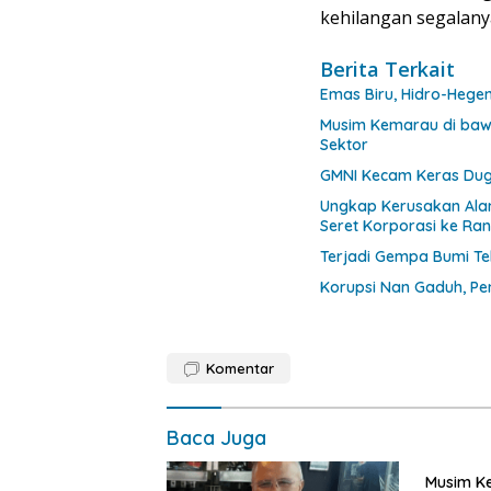
kehilangan segalan
Berita Terkait
Emas Biru, Hidro-Hegem
Musim Kemarau di bawa
Sektor
GMNI Kecam Keras Dug
Ungkap Kerusakan Ala
Seret Korporasi ke Ra
Terjadi Gempa Bumi Tek
Korupsi Nan Gaduh, P
Komentar
Baca Juga
Musim K