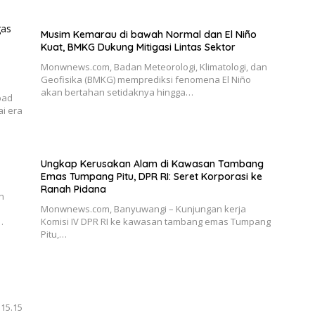
Musim Kemarau di bawah Normal dan El Niño
Kuat, BMKG Dukung Mitigasi Lintas Sektor
Monwnews.com, Badan Meteorologi, Klimatologi, dan
Geofisika (BMKG) memprediksi fenomena El Niño
akan bertahan setidaknya hingga…
abad
i era
Ungkap Kerusakan Alam di Kawasan Tambang
Emas Tumpang Pitu, DPR RI: Seret Korporasi ke
Ranah Pidana
n
Monwnews.com, Banyuwangi – Kunjungan kerja
…
Komisi IV DPR RI ke kawasan tambang emas Tumpang
Pitu,…
.15.15