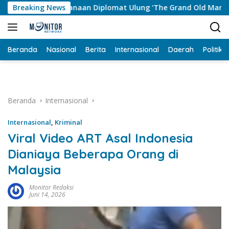
Langsung
aan Diplomat Ulung ‘The Grand Old Man’ Haji Agus Salim Hingg
Breaking News
ke
konten
Beranda
Nasional
Berita
Internasional
Daerah
Politik
Beranda
Internasional
Internasional
,
Kriminal
Viral Video ART Asal Indonesia
Dianiaya Beberapa Orang di
Malaysia
Monitor Redaksi
Juni 14, 2026