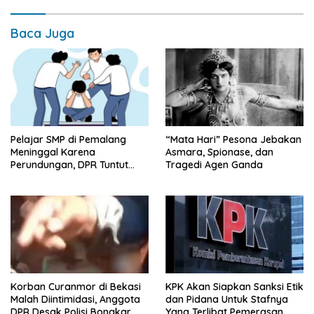
Baca Juga
Pelajar SMP di Pemalang
“Mata Hari” Pesona Jebakan
Meninggal Karena
Asmara, Spionase, dan
Perundungan, DPR Tuntut
Tragedi Agen Ganda
Sistem Respon Nasional
Kekerasan Anak
Korban Curanmor di Bekasi
KPK Akan Siapkan Sanksi Etik
Malah Diintimidasi, Anggota
dan Pidana Untuk Stafnya
DPR Desak Polisi Bongkar
Yang Terlibat Pemerasan