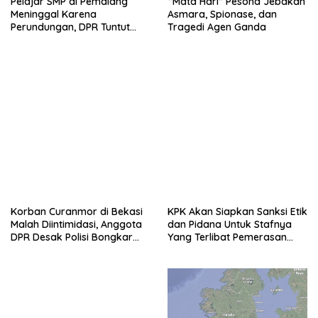
Pelajar SMP di Pemalang
“Mata Hari” Pesona Jebakan
Meninggal Karena
Asmara, Spionase, dan
Perundungan, DPR Tuntut
Tragedi Agen Ganda
Sistem Respon Nasional
Kekerasan Anak
Korban Curanmor di Bekasi
KPK Akan Siapkan Sanksi Etik
Malah Diintimidasi, Anggota
dan Pidana Untuk Stafnya
DPR Desak Polisi Bongkar
Yang Terlibat Pemerasan
Dugaan Sindikat
Pada Bupati Pemalang