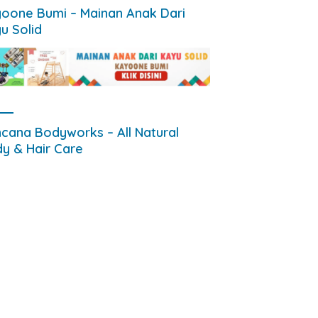
oone Bumi – Mainan Anak Dari
u Solid
riahan Heroes #4 Di HUT
Semoga State Capture Baru
46 SMARIKHEKSA Kota
Bukan Lagi Capture Lama
ng
Namun Berbaju Baru
cana Bodyworks – All Natural
y & Hair Care