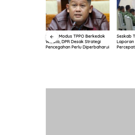
 Bangunan Angker
Soroti Modus TPPO Berkedok
Seskab T
ng
Wisata, DPR Desak Strategi
Laporan 
Pencegahan Perlu Diperbaharui
Percepa