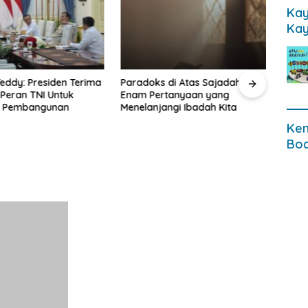
Kay
Kay
eddy: Presiden Terima
Paradoks di Atas Sajadah:
Keme
Peran TNI Untuk
Enam Pertanyaan yang
ke -
t Pembangunan
Menelanjangi Ibadah Kita
Mala
Ken
Bod