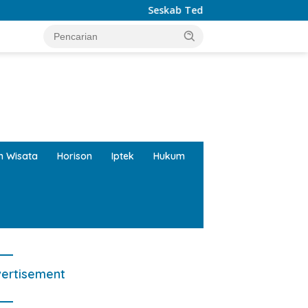
Seskab Teddy: Presiden Terima Laporan Pera
tutup
an Wisata
Horison
Iptek
Hukum
ertisement