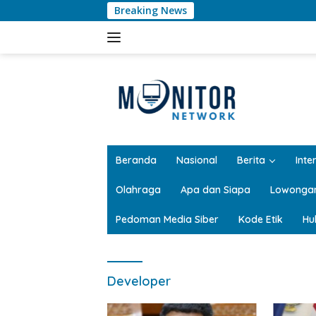
Langsung
Breaking News
ke
konten
tutup
Beranda
Nasional
Berita
Inte
Olahraga
Apa dan Siapa
Lowonga
Pedoman Media Siber
Kode Etik
Hu
Developer