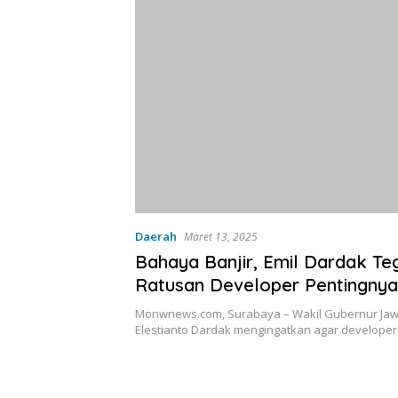
Daerah
Maret 13, 2025
Bahaya Banjir, Emil Dardak T
Ratusan Developer Pentingnya
Ketertiban Tata Ruang
Monwnews.com, Surabaya – Wakil Gubernur Jawa
Elestianto Dardak mengingatkan agar developer 