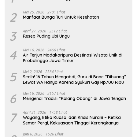
2
Mei 25, 2026
2701 Lihat
Manfaat Bunga Turi Untuk Kesehatan
3
April 27, 2026
2512 Lihat
Resep Puding Ubi Ungu
4
Mei 16, 2026
2466 Lihat
Air Terjun Madakaripura Destinasi Wisata Unik di
Probolinggo Jawa Timur
5
Mei 2, 2026
2384 Lihat
Sedih! 16 Tahun Mengabdi, Guru di Bone “Dibuang”
Lewat WA Hanya Karena Syukuri Gaji Rp700 Ribu
6
Mei 16, 2026
2157 Lihat
Mengenal Tradisi “Kalang Obong” di Jawa Tengah
7
April 21, 2026
1758 Lihat
Wayang, Etika Kuasa, dan Krisis Nurani – Ketika
Semar Pergi, Kekuasaan Tinggal Kerangkanya
Juni 6, 2026
1526 Lihat