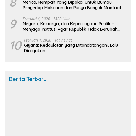
8
Merica, Rempah Yang Dipakai Untuk Bumbu
Penyedap Makanan dan Punya Banyak Manfaat
Untuk Kesehatan
9
Februari 6, 2026
1522 Lihat
Negara, Keluarga, dan Kepercayaan Publik –
Menjaga Institusi Agar Republik Tidak Berubah
Menjadi Urusan Rumah Tangga
10
Februari 4, 2026
1447 Lihat
Giyanti: Kedaulatan yang Ditandatangani, Lalu
Dirayakan
Berita Terbaru