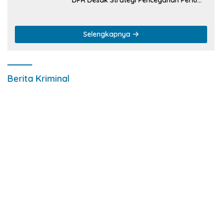
DPR Desak Strategi Pencegahan Perlu
Diperbaharui
Selengkapnya
Berita Kriminal