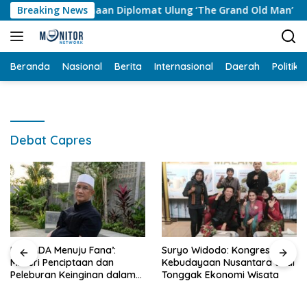
Langsung
an Diplomat Ulung ‘The Grand Old Man’ Haji Agus Salim Hingg
Breaking News
ke
konten
Beranda
Nasional
Berita
Internasional
Daerah
Politik
Debat Capres
Dari ADA Menuju Fana’:
Suryo Widodo: Kongres
Misteri Penciptaan dan
Kebudayaan Nusantara Jadi
Peleburan Keinginan dalam
Tonggak Ekonomi Wisata
Cermin Ilahi