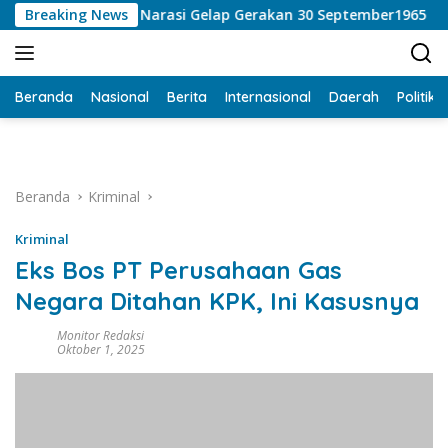
Langsung
bongkar Narasi Gelap Gerakan 30 September1965
Breaking News
Kong
ke
konten
Beranda
Nasional
Berita
Internasional
Daerah
Politik
Beranda
Kriminal
Kriminal
Eks Bos PT Perusahaan Gas
Negara Ditahan KPK, Ini Kasusnya
Monitor Redaksi
Oktober 1, 2025