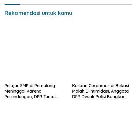
Rekomendasi untuk kamu
Pelajar SMP di Pemalang
Korban Curanmor di Bekasi
Meninggal Karena
Malah Diintimidasi, Anggota
Perundungan, DPR Tuntut
DPR Desak Polisi Bongkar
Sistem Respon Nasional
Dugaan Sindikat
Kekerasan Anak