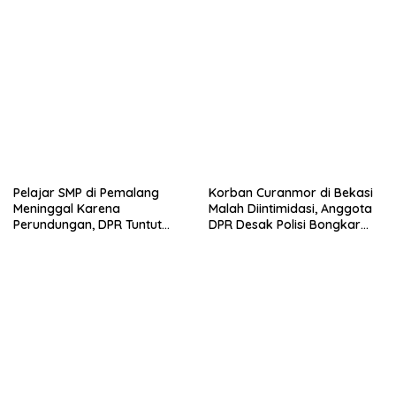
Pelajar SMP di Pemalang
Korban Curanmor di Bekasi
Meninggal Karena
Malah Diintimidasi, Anggota
Perundungan, DPR Tuntut
DPR Desak Polisi Bongkar
Sistem Respon Nasional
Dugaan Sindikat
Kekerasan Anak